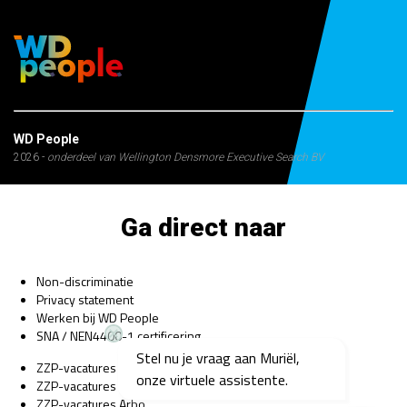
WD People
2026 -
onderdeel van Wellington Densmore Executive Search BV
Ga direct naar
Non-discriminatie
Privacy statement
Werken bij WD People
SNA / NEN4400-1 certificering
Stel nu je vraag aan Muriël,
ZZP-vacatures Bedrijfsarts
onze virtuele assistente.
ZZP-vacatures Psycholoog
ZZP-vacatures Arbo