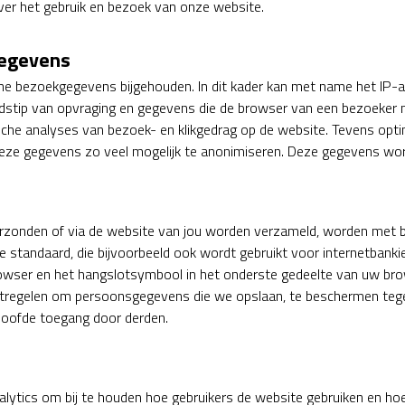
over het gebruik en bezoek van onze website.
gegevens
 bezoekgegevens bijgehouden. In dit kader kan met name het IP-a
jdstip van opvraging en gegevens die de browser van een bezoeker
sche analyses van bezoek- en klikgedrag op de website. Tevens opti
eze gegevens zo veel mogelijk te anonimiseren. Deze gegevens word
verzonden of via de website van jou worden verzameld, worden met 
ige standaard, die bijvoorbeeld ook wordt gebruikt voor internetbanki
e browser en het hangslotsymbool in het onderste gedeelte van uw br
tregelen om persoonsgegevens die we opslaan, te beschermen tegen 
rloofde toegang door derden.
lytics om bij te houden hoe gebruikers de website gebruiken en ho