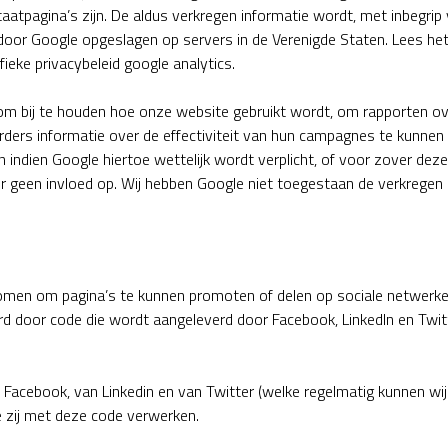
taatpagina’s zijn. De aldus verkregen informatie wordt, met inbegri
 door Google opgeslagen op servers in de Verenigde Staten. Lees he
fieke privacybeleid google analytics.
 om bij te houden hoe onze website gebruikt wordt, om rapporten o
ders informatie over de effectiviteit van hun campagnes te kunnen
n indien Google hiertoe wettelijk wordt verplicht, of voor zover de
r geen invloed op. Wij hebben Google niet toegestaan de verkregen a
men om pagina’s te kunnen promoten of delen op sociale netwerken 
 door code die wordt aangeleverd door Facebook, LinkedIn en Twitt
n Facebook, van Linkedin en van Twitter (welke regelmatig kunnen wij
zij met deze code verwerken.