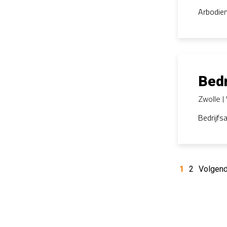
Arbodien
Bedr
Zwolle
Bedrijfs
1
2
Volgend