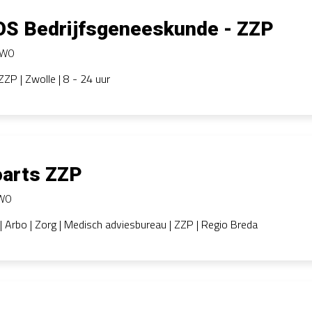
OS Bedrijfsgeneeskunde - ZZP
WO
ZZP | Zwolle | 8 - 24 uur
oarts ZZP
WO
| Arbo | Zorg | Medisch adviesbureau | ZZP | Regio Breda