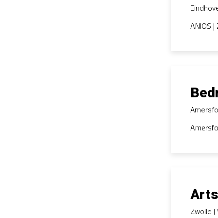
Eindhov
ANIOS | 
Bedr
Amersfo
Amersfoo
Arts
Zwolle