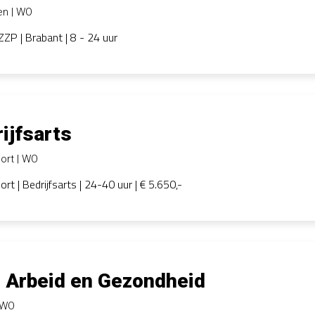
en
WO
ZZP | Brabant | 8 - 24 uur
ijfsarts
ort
WO
rt | Bedrijfsarts | 24-40 uur | € 5.650,-
 Arbeid en Gezondheid
WO