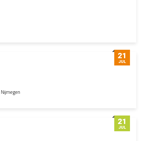
21
JUL
o Nijmegen
21
JUL