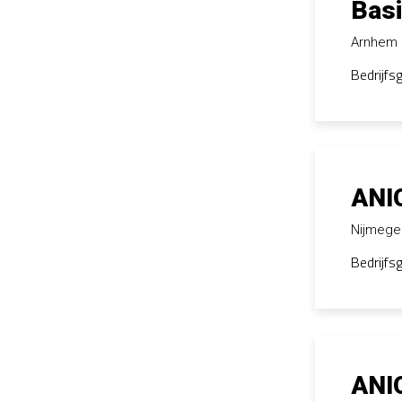
Bas
Arnhem
Bedrijfs
ANI
Nijmeg
Bedrijfs
ANI