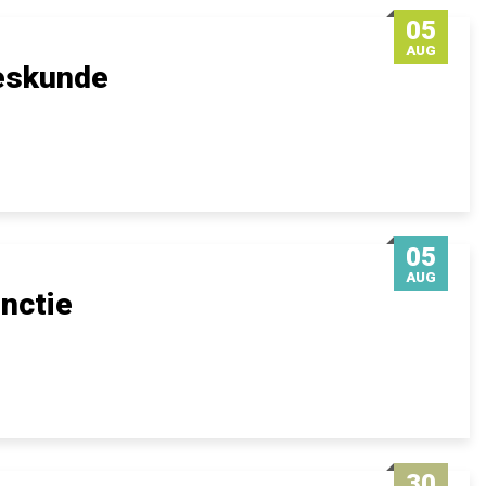
05
AUG
eeskunde
05
AUG
nctie
30