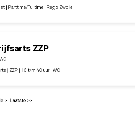
st | Parttime/Fulltime | Regio Zwolle
ijfsarts ZZP
WO
arts | ZZP | 16 t/m 40 uur | WO
e >
Laatste >>