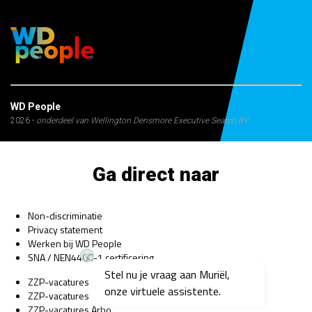
WD People
2026 -
onderdeel van Wellington Densmore Executive Search BV
Ga direct naar
Non-discriminatie
Privacy statement
Werken bij WD People
SNA / NEN4400-1 certificering
Stel nu je vraag aan Muriël,
ZZP-vacatures Bedrijfsarts
onze virtuele assistente.
ZZP-vacatures Psycholoog
ZZP-vacatures Arbo