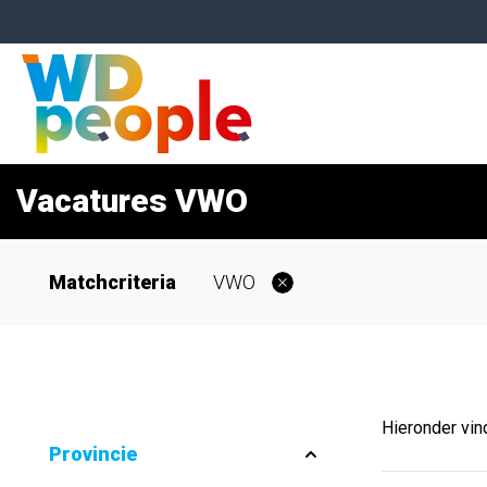
Vacatures VWO
Matchcriteria
VWO
Hieronder vin
Provincie