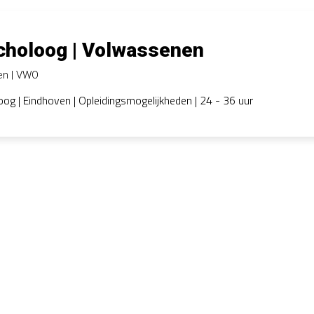
choloog | Volwassenen
en
VWO
og | Eindhoven | Opleidingsmogelijkheden | 24 - 36 uur