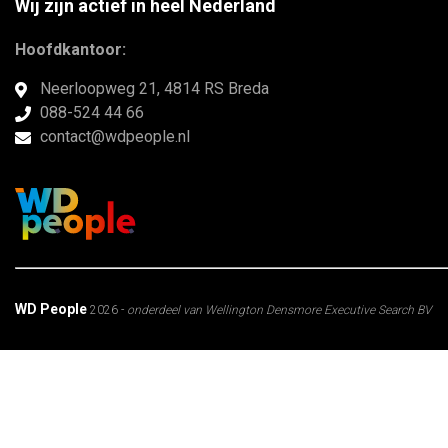
Wij zijn actief in heel Nederland
Hoofdkantoor:
Neerloopweg 21, 4814 RS Breda
088-524 44 66
contact@wdpeople.nl
WD People
2026 -
onderdeel van Wellington Densmore Executive Search BV