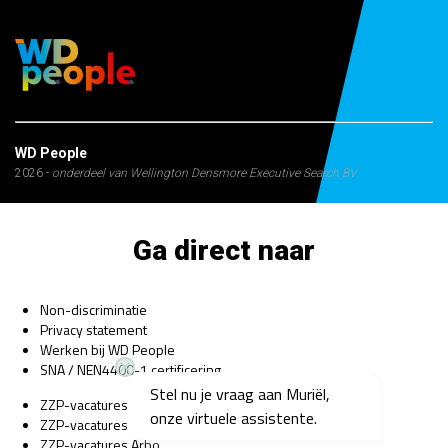
WD People
2026 -
onderdeel van Wellington Densmore Executive Search BV
Ga direct naar
Non-discriminatie
Privacy statement
Werken bij WD People
SNA / NEN4400-1 certificering
Stel nu je vraag aan Muriël,
ZZP-vacatures Bedrijfsarts
onze virtuele assistente.
ZZP-vacatures Psycholoog
ZZP-vacatures Arbo