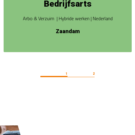
Bedrijfsarts
Arbo & Verzuim | Hybride werken | Nederland
Zaandam
1
2