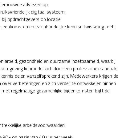
onderbouwde adviezen op;
uiksvriendelijk digitaal systeem;
 bij opdrachtgevers op locatie;
ebijeenkomsten en vakinhoudelijke kennisuitwisseling met
nen arbeid, gezondheid en duurzame inzetbaarheid, waarbij
erkomgeving kenmerkt zich door een professionele aanpak,
 kennis delen vanzelfsprekend zijn. Medewerkers krijgen de
n over verbeteringen en zich verder te ontwikkelen binnen
met regelmatige gezamenlijke bijeenkomsten blijft de
ntrekkelijke arbeidsvoorwaarden:
490,- op basis van 40 uur per week;