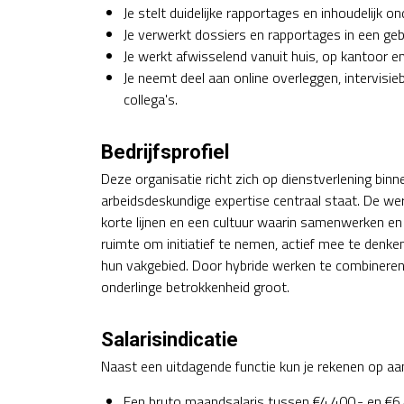
Je stelt duidelijke rapportages en inhoudelijk 
Je verwerkt dossiers en rapportages in een gebr
Je werkt afwisselend vanuit huis, op kantoor en
Je neemt deel aan online overleggen, intervisi
collega's.
Bedrijfsprofiel
Deze organisatie richt zich op dienstverlening bin
arbeidsdeskundige expertise centraal staat. De w
korte lijnen en een cultuur waarin samenwerken en
ruimte om initiatief te nemen, actief mee te denke
hun vakgebied. Door hybride werken te combineren 
onderlinge betrokkenheid groot.
Salarisindicatie
Naast een uitdagende functie kun je rekenen op aa
Een bruto maandsalaris tussen €4.400,- en €6.