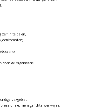
d;
zelf in te delen;
bijeenkomsten;
ivébalans;
binnen de organisatie.
undige vakgebied;
ofessionele, mensgerichte werkwijze;