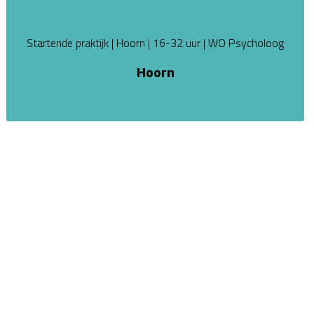
Startende praktijk | Hoorn | 16-32 uur | WO Psycholoog
Hoorn