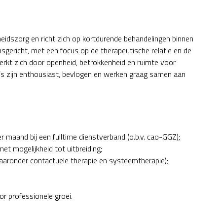
dheidszorg en richt zich op kortdurende behandelingen binnen
gericht, met een focus op de therapeutische relatie en de
merkt zich door openheid, betrokkenheid en ruimte voor
a’s zijn enthousiast, bevlogen en werken graag samen aan
r maand bij een fulltime dienstverband (o.b.v. cao-GGZ);
t mogelijkheid tot uitbreiding;
aaronder contactuele therapie en systeemtherapie);
 professionele groei.