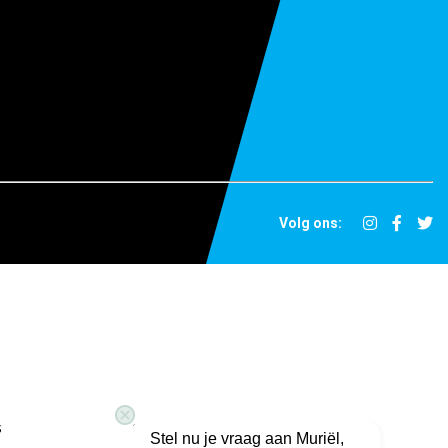
Volg ons:
s
Ingevulde vacatures
Stel nu je vraag aan Muriël,