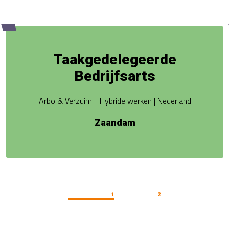
Taakgedelegeerde
Bedrijfsarts
Arbo & Verzuim | Hybride werken | Nederland
Zaandam
1
2