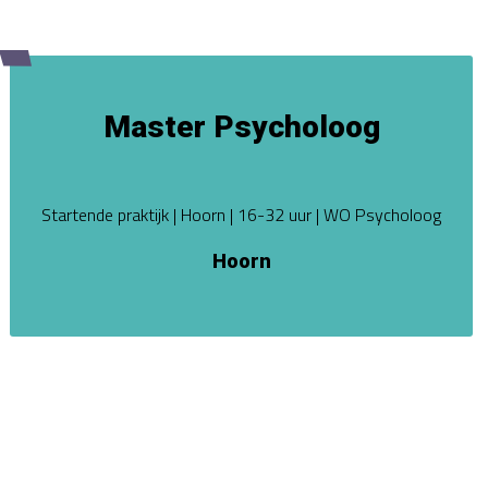
Master Psycholoog
Startende praktijk | Hoorn | 16-32 uur | WO Psycholoog
Hoorn