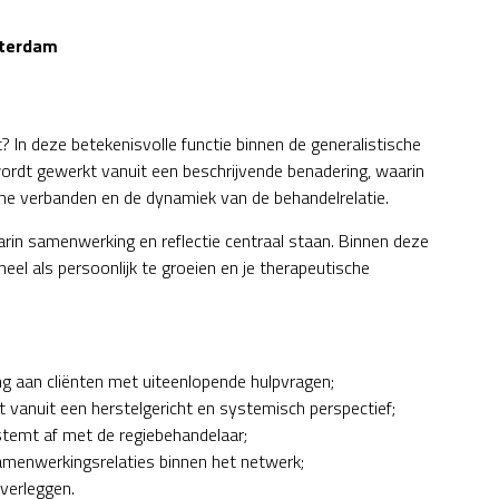
tterdam
t? In deze betekenisvolle functie binnen de generalistische
 wordt gewerkt vanuit een beschrijvende benadering, waarin
che verbanden en de dynamiek van de behandelrelatie.
aarin samenwerking en reflectie centraal staan. Binnen deze
el als persoonlijk te groeien en je therapeutische
ing aan cliënten met uiteenlopende hulpvragen;
t vanuit een herstelgericht en systemisch perspectief;
stemt af met de regiebehandelaar;
amenwerkingsrelaties binnen het netwerk;
overleggen.