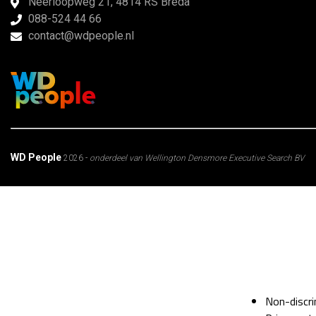
Neerloopweg 21, 4814 RS Breda
088-524 44 66
contact@wdpeople.nl
WD People
2026 -
onderdeel van Wellington Densmore Executive Search BV
Non-discri