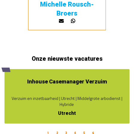
Michelle Rousch-
Broers
Onze nieuwste vacatures
Inhouse Casemanager Verzuim
Verzuim en inzetbaarheid | Utrecht | Middelgrote arbodienst |
Hybride
Utrecht
1
2
3
4
5
6