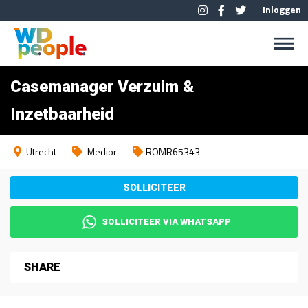
Inloggen
Casemanager Verzuim &
Inzetbaarheid
Utrecht
Medior
ROMR65343
SOLLICITEER VIA WHATSAPP
SHARE