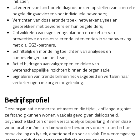
initiatief;
Uitvoeren van functionele diagnostiek en opstellen van concrete
begeleidingsadviezen voor individuele bewoners;
Verrichten van dossieronderzoek, netwerkanalyses en
gesprekken met bewoners en hun begeleiders;
Ontwikkelen van signaleringsplannen en inzetten van
preventieve en de-escalerende interventies in samenwerking
met o.a. GGZ-partners;
Schriftelijk en mondeling toelichten van analyses en
aanbevelingen aan het team;
Actief bijdragen aan vakgroepen en delen van
wetenschappelijke inzichten binnen de organisatie;
Signaleren van trends binnen het vakgebied en vertalen naar
verbeteringen in zorg en begeleiding.
Bedrijfsprofiel
Deze organisatie ondersteunt mensen die tijdelijk of langdurig niet
zelfstandig kunnen wonen, vaak als gevolg van dakloosheid,
psychische klachten of een verstandelijke beperking. Binnen deze
woonlocatie in Amsterdam worden bewoners ondersteund in hun
ontwikkeling op fysiek, emotioneel en sociaal vlak. De werkomgeving
kenmerkt zich door laagdrempeligheid, teamwork en een