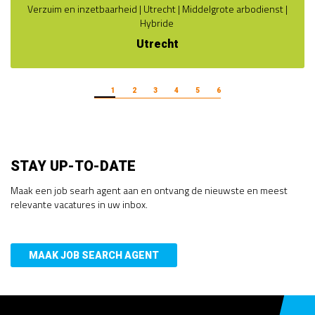
Verzuim en inzetbaarheid | Utrecht | Middelgrote arbodienst |
Hybride
Utrecht
1
2
3
4
5
6
STAY UP-TO-DATE
Maak een job searh agent aan en ontvang de nieuwste en meest
relevante vacatures in uw inbox.
MAAK JOB SEARCH AGENT