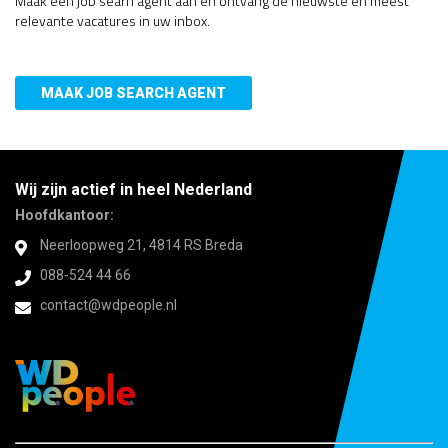
Maak een job searh agent aan en ontvang de nieuwste en meest
relevante vacatures in uw inbox.
MAAK JOB SEARCH AGENT
Wij zijn actief in heel Nederland
Hoofdkantoor:
Neerloopweg 21, 4814 RS Breda
088-524 44 66
contact@wdpeople.nl