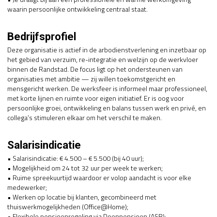
waarin persoonlijke ontwikkeling centraal staat.
Bedrijfsprofiel
Deze organisatie is actief in de arbodienstverlening en inzetbaar op
het gebied van verzuim, re-integratie en welzijn op de werkvloer
binnen de Randstad. De focus ligt op het ondersteunen van
organisaties met ambitie — zij willen toekomstgericht en
mensgericht werken. De werksfeer is informeel maar professioneel,
met korte lijnen en ruimte voor eigen initiatief. Er is oog voor
persoonlijke groei, ontwikkeling en balans tussen werk en privé, en
collega’s stimuleren elkaar om het verschil te maken.
Salarisindicatie
• Salarisindicatie: € 4.500 – € 5.500 (bij 40 uur);
• Mogelijkheid om 24 tot 32 uur per week te werken;
• Ruime spreekuurtijd waardoor er volop aandacht is voor elke
medewerker;
• Werken op locatie bij klanten, gecombineerd met
thuiswerkmogelijkheden (Office@Home);
• Flexibele pensioenregeling via Doenpensioen (ASR);