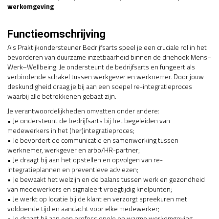
werkomgeving
Functieomschrijving
Als Praktijkondersteuner Bedrijfsarts speel je een cruciale rol in het
bevorderen van duurzame inzetbaarheid binnen de driehoek Mens–
Werk–Wellbeing. Je ondersteunt de bedrijfsarts en fungeert als
verbindende schakel tussen werkgever en werknemer. Door jouw
deskundigheid draag je bij aan een soepel re-integratieproces
waarbij alle betrokkenen gebaat zijn.
Je verantwoordelijkheden omvatten onder andere:
• Je ondersteunt de bedrijfsarts bij het begeleiden van
medewerkers in het (her)integratieproces;
• Je bevordert de communicatie en samenwerking tussen
werknemer, werkgever en arbo­/HR-partner;
• Je draagt bij aan het opstellen en opvolgen van re-
integratieplannen en preventieve adviezen;
• Je bewaakt het welzijn en de balans tussen werk en gezondheid
van medewerkers en signaleert vroegtijdig knelpunten;
• Je werkt op locatie bij de klant en verzorgt spreekuren met
voldoende tijd en aandacht voor elke medewerker;
• Je draagt bij aan een professionele en warme werkomgeving