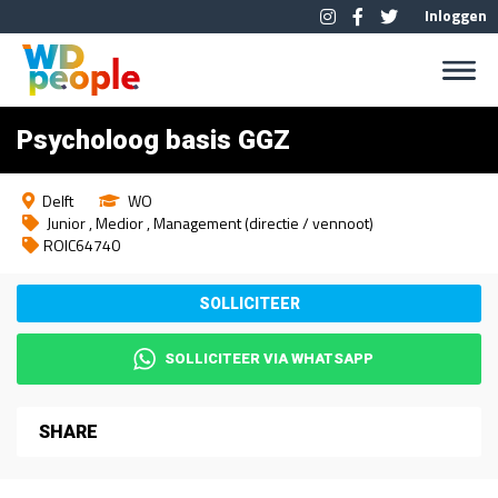
Inloggen
Psycholoog basis GGZ
Delft
WO
Junior
Medior
Management (directie / vennoot)
ROIC64740
SOLLICITEER VIA WHATSAPP
SHARE