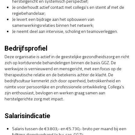
herstelgericht en systemisch perspectief;
Je onderhoudt actief contact met collega’s en stemt af met de
regiebehandelaar;
Je levert een bijdrage aan het opbouwen van
samenwerkingsrelaties binnen het netwerk;
Je neemt deel aan intervisie, scholing en teamoverleggen.
Bedrijfsprofiel
Deze organisatie is actief in de geestelijke gezondheidszorg en richt
zich op kortdurende behandelingen binnen de basis GGZ. De
werkwijze is vernieuwend en mensgericht, met een focus op de
therapeutische relatie en de betekenis achter de klacht. De
bedrijfscultuur kenmerkt zich door openheid, betrokkenheid en
ruimte voor persoonlijke en professionele ontwikkeling. Collega’s
zijn enthousiast, bevlogen en werken graag samen aan
herstelgerichte zorg met impact.
Salarisindicatie
Salaris tussen de €3.803,- en €5.730,- bruto per maand bij een
fulltime dienstverband (o.b.v. cao-GGZ);