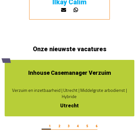
Ilkay Calim
Onze nieuwste vacatures
Inhouse Casemanager Verzuim
Verzuim en inzetbaarheid | Utrecht | Middelgrote arbodienst |
Hybride
Utrecht
1
2
3
4
5
6