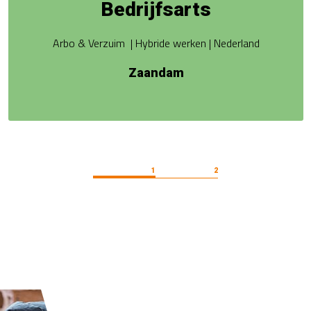
Bedrijfsarts
Arbo & Verzuim | Hybride werken | Nederland
Zaandam
1
2