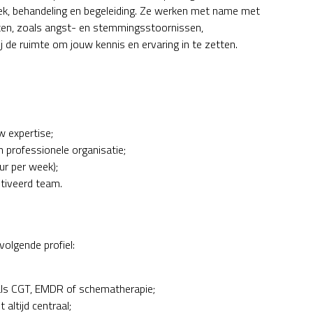
iek, behandeling en begeleiding. Ze werken met name met
en, zoals angst- en stemmingsstoornissen,
ij de ruimte om jouw kennis en ervaring in te zetten.
w expertise;
 professionele organisatie;
uur per week);
tiveerd team.
olgende profiel:
als CGT, EMDR of schematherapie;
 altijd centraal;