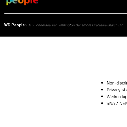
WD People
2026 -
onderdeel van Wellington Densmore Executive Search BV
Non-discri
Privacy s
Werken bi
SNA / NEN