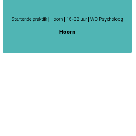
Startende praktijk | Hoorn | 16-32 uur | WO Psycholoog
Hoorn