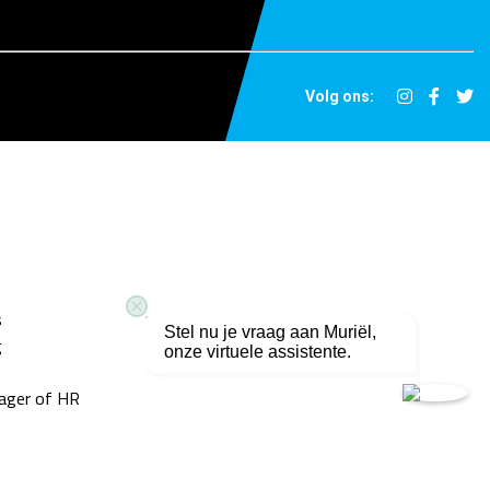
Volg ons:
s
Ingevulde vacatures
Stel nu je vraag aan Muriël,
g
onze virtuele assistente.
ager of HR