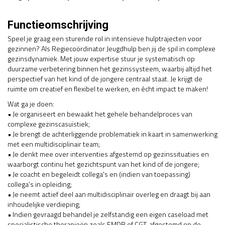
Functieomschrijving
Speel je graag een sturende rol in intensieve hulptrajecten voor
gezinnen? Als Regiecoördinator Jeugdhulp ben jij de spil in complexe
gezinsdynamiek. Met jouw expertise stuur je systematisch op
duurzame verbetering binnen het gezinssysteem, waarbij altijd het
perspectief van het kind of de jongere centraal staat. Je krijgt de
ruimte om creatief en flexibel te werken, en écht impact te maken!
Wat ga je doen:
• Je organiseert en bewaakt het gehele behandelproces van
complexe gezinscasuïstiek;
• Je brengt de achterliggende problematiek in kaart in samenwerking
met een multidisciplinair team;
• Je denkt mee over interventies afgestemd op gezinssituaties en
waarborgt continu het gezichtspunt van het kind of de jongere;
• Je coacht en begeleidt collega's en (indien van toepassing)
collega’s in opleiding;
• Je neemt actief deel aan multidisciplinair overleg en draagt bij aan
inhoudelijke verdieping;
• Indien gevraagd behandel je zelfstandig een eigen caseload met
specialistische therapieën zoals EMDR of CGT, afgestemd op de