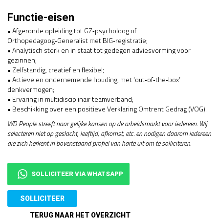
Functie-eisen
• Afgeronde opleiding tot GZ‑psycholoog of
Orthopedagoog‑Generalist met BIG‑registratie;
• Analytisch sterk en in staat tot gedegen adviesvorming voor
gezinnen;
• Zelfstandig, creatief en flexibel;
• Actieve en ondernemende houding, met ‘out‑of‑the‑box’
denkvermogen;
• Ervaring in multidisciplinair teamverband;
• Beschikking over een positieve Verklaring Omtrent Gedrag (VOG).
WD People streeft naar gelijke kansen op de arbeidsmarkt voor iedereen. Wij
selecteren niet op geslacht, leeftijd, afkomst, etc. en nodigen daarom iedereen
die zich herkent in bovenstaand profiel van harte uit om te solliciteren.
SOLLICITEER VIA WHATSAPP