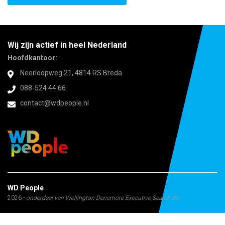
Wij zijn actief in heel Nederland
Hoofdkantoor:
Neerloopweg 21, 4814 RS Breda
088-524 44 66
contact@wdpeople.nl
WD People
2026 -
onderdeel van Wellington Densmore Executive Search BV