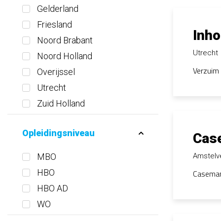
Gelderland
Friesland
Inh
Noord Brabant
Utrecht
Noord Holland
Verzuim 
Overijssel
Utrecht
Zuid Holland
Opleidingsniveau
Case
MBO
Amstel
HBO
Casemana
HBO AD
WO