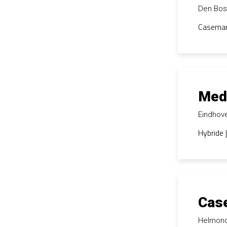
Den Bo
Casemana
Med
Eindhov
Hybride 
Case
Helmon