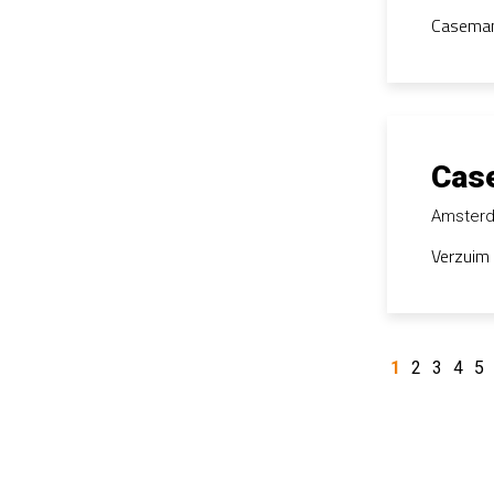
Casemana
Cas
Amster
Verzuim 
1
2
3
4
5