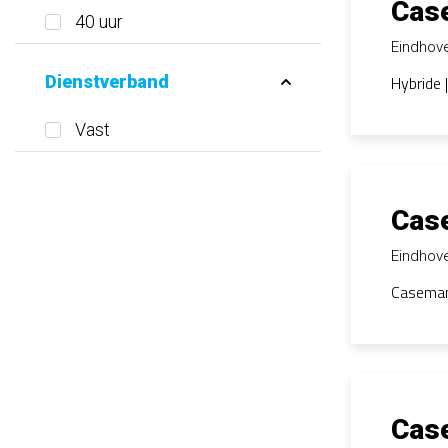
Cas
40 uur
Eindhov
Dienstverband
Hybride 
Vast
Cas
Eindhov
Casemana
Cas