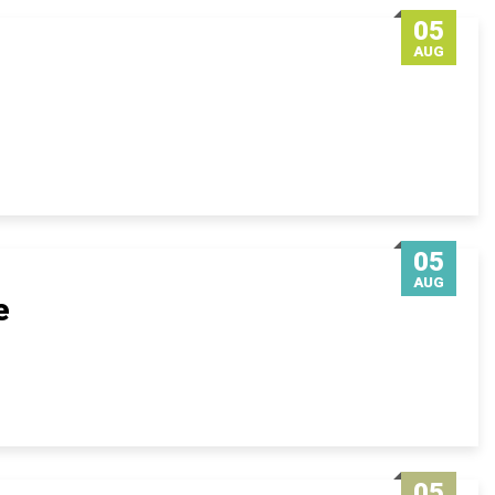
05
AUG
05
AUG
e
05