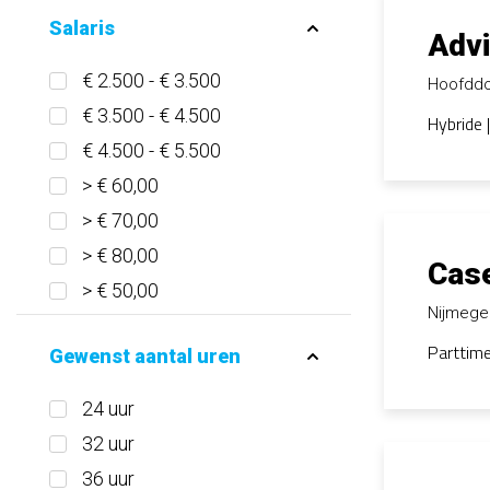
Salaris
Advi
€ 2.500 - € 3.500
Hoofdd
€ 3.500 - € 4.500
Hybride 
€ 4.500 - € 5.500
> € 60,00
> € 70,00
> € 80,00
Cas
> € 50,00
Nijmeg
Parttime
Gewenst aantal uren
24 uur
32 uur
36 uur