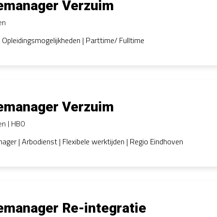
emanager Verzuim
en
| Opleidingsmogelijkheden | Parttime/ Fulltime
emanager Verzuim
en
HBO
ger | Arbodienst | Flexibele werktijden | Regio Eindhoven
emanager Re-integratie